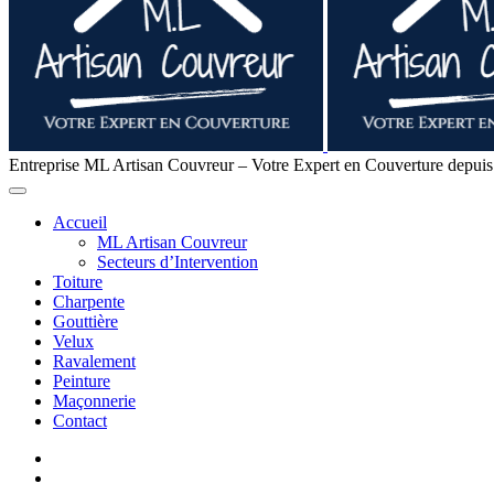
Entreprise ML Artisan Couvreur – Votre Expert en Couverture depui
Accueil
ML Artisan Couvreur
Secteurs d’Intervention
Toiture
Charpente
Gouttière
Velux
Ravalement
Peinture
Maçonnerie
Contact